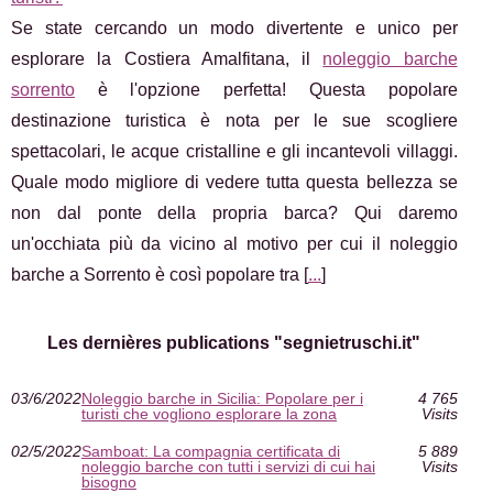
Se state cercando un modo divertente e unico per
esplorare la Costiera Amalfitana, il
noleggio barche
sorrento
è l'opzione perfetta! Questa popolare
destinazione turistica è nota per le sue scogliere
spettacolari, le acque cristalline e gli incantevoli villaggi.
Quale modo migliore di vedere tutta questa bellezza se
non dal ponte della propria barca? Qui daremo
un'occhiata più da vicino al motivo per cui il noleggio
barche a Sorrento è così popolare tra [
...
]
Les dernières publications "segnietruschi.it"
03/6/2022
Noleggio barche in Sicilia: Popolare per i
4 765
turisti che vogliono esplorare la zona
Visits
02/5/2022
Samboat: La compagnia certificata di
5 889
noleggio barche con tutti i servizi di cui hai
Visits
bisogno