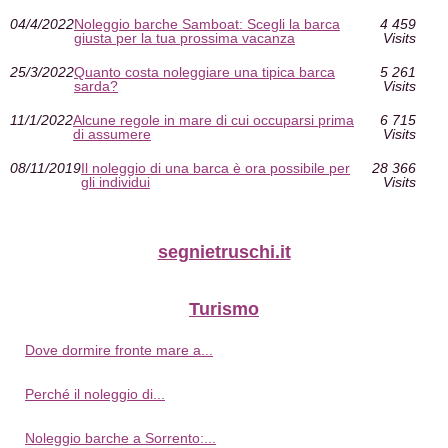
04/4/2022
Noleggio barche Samboat: Scegli la barca
4 459
giusta per la tua prossima vacanza
Visits
25/3/2022
Quanto costa noleggiare una tipica barca
5 261
sarda?
Visits
11/1/2022
Alcune regole in mare di cui occuparsi prima
6 715
di assumere
Visits
08/11/2019
Il noleggio di una barca è ora possibile per
28 366
gli individui
Visits
segnietruschi.it
Turismo
Dove dormire fronte mare a...
Perché il noleggio di...
Noleggio barche a Sorrento:...