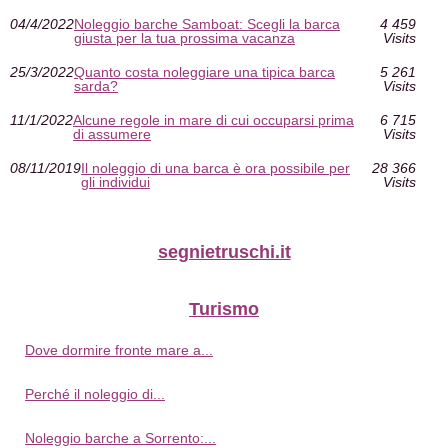
04/4/2022
Noleggio barche Samboat: Scegli la barca
4 459
giusta per la tua prossima vacanza
Visits
25/3/2022
Quanto costa noleggiare una tipica barca
5 261
sarda?
Visits
11/1/2022
Alcune regole in mare di cui occuparsi prima
6 715
di assumere
Visits
08/11/2019
Il noleggio di una barca è ora possibile per
28 366
gli individui
Visits
segnietruschi.it
Turismo
Dove dormire fronte mare a...
Perché il noleggio di...
Noleggio barche a Sorrento:...