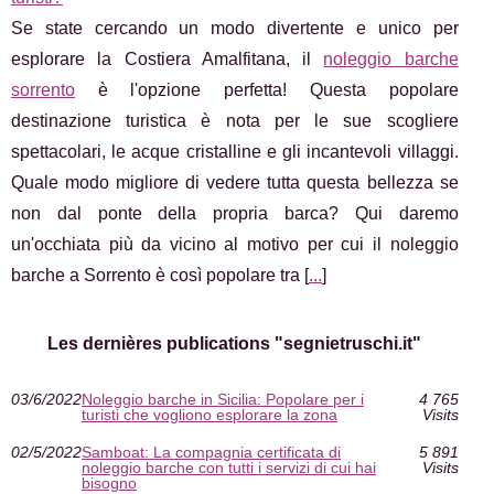
Se state cercando un modo divertente e unico per
esplorare la Costiera Amalfitana, il
noleggio barche
sorrento
è l'opzione perfetta! Questa popolare
destinazione turistica è nota per le sue scogliere
spettacolari, le acque cristalline e gli incantevoli villaggi.
Quale modo migliore di vedere tutta questa bellezza se
non dal ponte della propria barca? Qui daremo
un'occhiata più da vicino al motivo per cui il noleggio
barche a Sorrento è così popolare tra [
...
]
Les dernières publications "segnietruschi.it"
03/6/2022
Noleggio barche in Sicilia: Popolare per i
4 765
turisti che vogliono esplorare la zona
Visits
02/5/2022
Samboat: La compagnia certificata di
5 891
noleggio barche con tutti i servizi di cui hai
Visits
bisogno